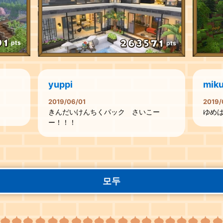
pts
pts
yuppi
miku
2019/06/01
2019/
きんだいけんちくパック さいこー
ゆめ
ー！！！
모두