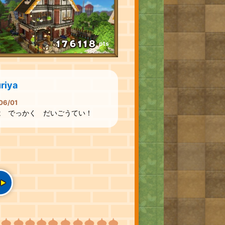
pts
riya
06/01
は でっかく だいごうてい！