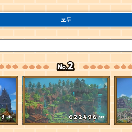
모두
pts
pts