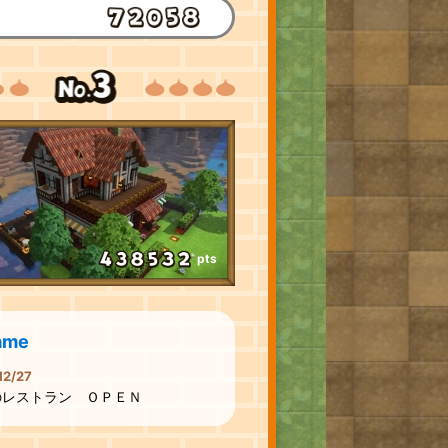
pts
ame
12/27
のレストラン ＯＰＥＮ