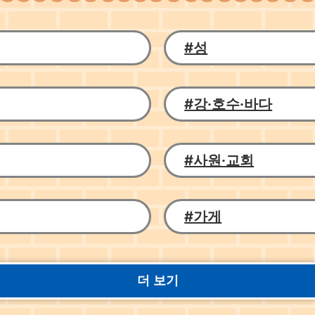
#성
#강·호수·바다
#사원·교회
#가게
더 보기