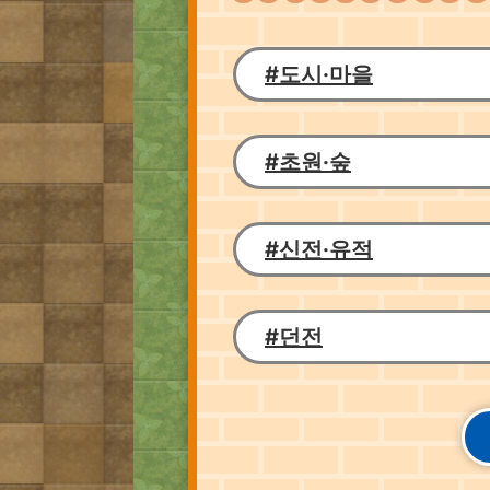
#도시·마을
#초원·숲
#신전·유적
#던전